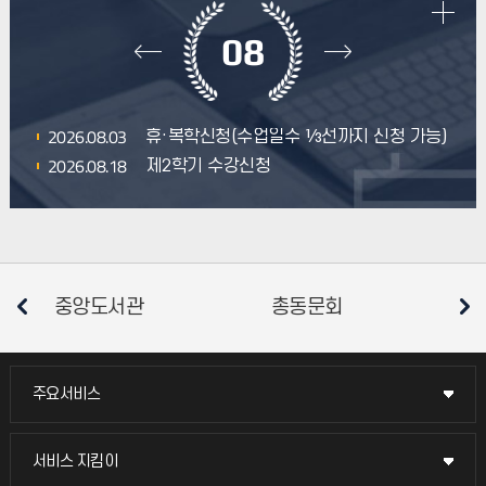
08
2026.08.03
휴·복학신청(수업일수 ⅓선까지 신청 가능)
2026.08.18
제2학기 수강신청
총동문회
총학생회
소비자
주요서비스
주요서비스
교무회의방송
서비스 지킴이
서비스 지킴이