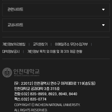
교수채용
묻고 답하기
관련사이트
관련사이트
시설예약
불친절신고
국방헬프콜
교내사이트
교내사이트
인터넷증명
자주 묻는 질문(FAQ)
발전기금
교수회
입학안내
개인정보처리방침
교직원찾기
이메일주소 무단수집거부
칭찬마당
산학협력단
교육혁신본부
대학정보공시
개인정보 목적 외 이용 및 제 3차 제공 현황
직원채용
학생서비스 지킴이
소비자생활협동조합
국제교류과
취업정보(학생)
총동문회
국제지원과
(우 : 22012) 인천광역시 연수구 아카데미로 119(송도동)
인천대학교 공과대학 3층 315호
공자아카데미
전화:032) 835-8959, 8923, 8940, 8440
팩스:032) 835-0774
기초교육원
COPYRIGHT ⓒ INCHEON NATIONAL UNIVERSITY.
ALL RIGHTS RESERVED.